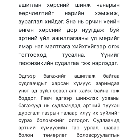
ашиглан хөрсний шинж чанарын
өөрчлөлтийг нарийн хэмжиж,
зураглал хийдэг. Энэ нь орчин үеийн
өнгөн хөрсний дор нуугдаж буй
эртний үйл ажиллагааны ул мөрийг
ямар нэг малтлага хийхгүйгээр олж
тогтооход тусална. Үүнийг
геофизикийн судалгаа гэж нэрлэдэг.
Эдгээр багажийг ашиглаж байгаа
судлаачдыг харсан хүмүүс заримдаа
үнэт эд зүйл эсвэл алт хайж байна гэж
боддог. Гэвч эдгээр шинжлэх ухааны
багажууд нь судлаачдад эртний түүхэн
дурсгалт газрын талаар илүү их зүйлийг
сурах боломжийг олгодог. Судлаачид
эртний хүмүүсийн гар урлал, шавар
болон төмөрлөг боловсруулалтын