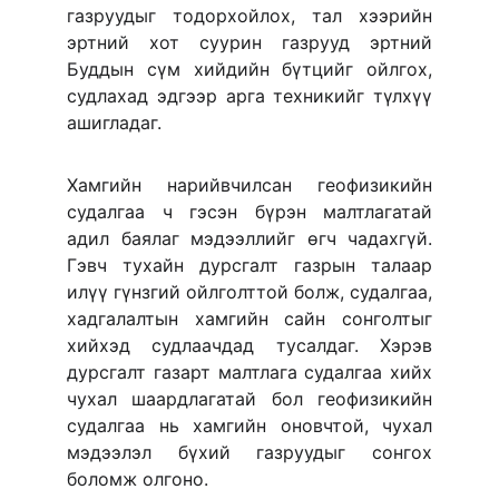
газруудыг тодорхойлох, тал хээрийн
эртний хот суурин газрууд эртний
Буддын сүм хийдийн бүтцийг ойлгох,
судлахад эдгээр арга техникийг түлхүү
ашигладаг.
Хамгийн нарийвчилсан геофизикийн
судалгаа ч гэсэн бүрэн малтлагатай
адил баялаг мэдээллийг өгч чадахгүй.
Гэвч тухайн дурсгалт газрын талаар
илүү гүнзгий ойлголттой болж, судалгаа,
хадгалалтын хамгийн сайн сонголтыг
хийхэд судлаачдад тусалдаг. Хэрэв
дурсгалт газарт малтлага судалгаа хийх
чухал шаардлагатай бол геофизикийн
судалгаа нь хамгийн оновчтой, чухал
мэдээлэл бүхий газруудыг сонгох
боломж олгоно.