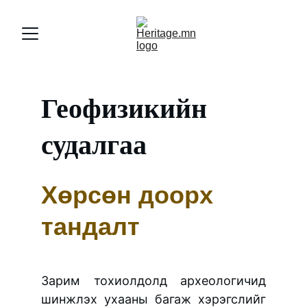
Геофизикийн 
судалгаа
Хөрсөн доорх 
тандалт
Зарим тохиолдолд археологичид
шинжлэх ухааны багаж хэрэгслийг