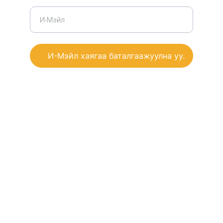
хаягаа бүртгүүлнэ үү.
И-Мэйл хаягаа баталгаажуулна уу.
Бид таны хувийн мэдээллийг хэнтэй ч 
хуваалцахгүй бөгөөд та хүссэн цагтаа 
бүртгэлээ цуцалж болно. 
ТАЛАРХАЛ