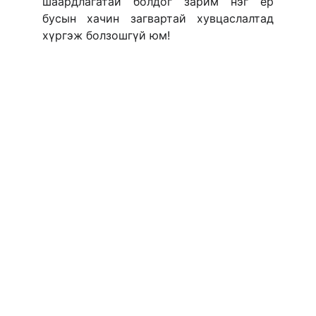
шаардлагатай болдог зарим нэг ер
бусын хачин загвартай хувцаслалтад
хүргэж болзошгүй юм!