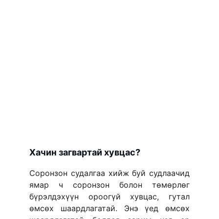
Хачин загвартай хувцас?
Соронзон судалгаа хийж буй судлаачид
ямар ч соронзон болон төмөрлөг
бүрэлдэхүүн ороогүй хувцас, гутал
өмсөх шаардлагатай. Энэ үед өмсөх